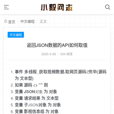
/
中文编程
/
正文
首页
中文编程
返回JSON数据的API如何取值
2025-3-26
/
334 阅读
事件
多线程
获取视频数据.取网页源码
完毕(源码
_
2
为
文本型)
如果
源码
<>
""
则
变量
JSON
为
对象
对象
变量
请求结果
为
文本型
变量
子
对象
为
对象
JSON
变量
影视信息组
为
对象