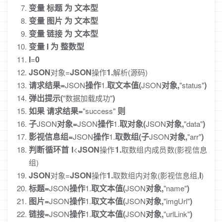
变量
标题
为
文本型
变量
图片
为
文本型
变量
链接
为
文本型
变量
I
为
整数型
I
0
=
JSON
JSON
1.
对象=
操作
解析(源码)
请求结果=
操作
取文本值(
对象,
)
JSON
1.
JSON
"status"
弹出提示(
)
"数据加载成功"
如果
请求结果=
则
"success"
子
对象=
操作
取对象(
对象,
)
JSON
JSON
1.
JSON
"data"
影视信息组=
操作
取数组(子
对象,
)
JSON
1.
JSON
"arr"
判断循环首
I
JSON
1.
<
操作
取数组内成员数(影视信息
组)
JSON
JSON
1.
I
对象=
操作
取数组内对象(影视信息组,
)
标题=
操作
取文本值(
对象,
)
JSON
1.
JSON
"name"
图片=
操作
取文本值(
对象,
)
JSON
1.
JSON
"imgUrl"
链接=
操作
取文本值(
对象,
)
JSON
1.
JSON
"urlLink"