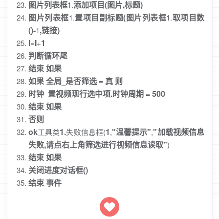
图片列表框
添加项目(图片,标题)
1.
图片列表框
置项目副标题(图片列表框
取项目数
1.
1.
()-
,链接)
1
I
I
1
=
+
判断循环尾
结束
如果
如果
全局
是否筛选
=
真
则
_
时钟
置视频现行选中项.时钟周期
=
500
_
结束
如果
否则
ok
1.
1
"温馨提示"
"加载视频信息
工具类
失败信息框(
,
,
失败,请点右上角筛选进行视频信息读取"
)
结束
如果
关闭进度对话框()
结束
事件