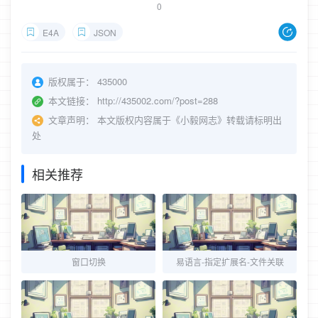
0
E4A
JSON
版权属于：
435000
本文链接：
http://435002.com/?post=288
文章声明：
本文版权内容属于《小毅网志》转载请标明出
处
相关推荐
窗口切换
易语言-指定扩展名-文件关联