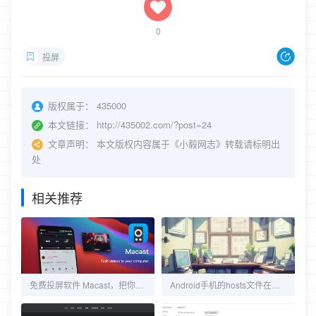
0
投屏
版权属于：
435000
本文链接：
http://435002.com/?post=24
文章声明：
本文版权内容属于《小毅网志》转载请标明出
处
相关推荐
免费投屏软件 Macast，把你的电脑当电视用
Android手机的hosts文件在什么位置？